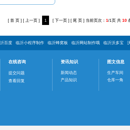
[ 首 页 ]
[ 上一页 ]
1
[ 下一页 ]
[ 尾 页 ]
当前页次：
1
/1页 共
10
沂百度
临沂小程序制作
临沂蜂窝板
临沂网站制作哦
临沂沃多宝
在线咨询
资讯知识
图文信息
新闻动态
生产车间
提交问题
产品知识
仓库一角
查看回复