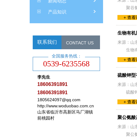
来源：山
新闻动态
聚谷
产品知识
+ 查
生物有机
联系我们
来源：山
CONTACT US
生物
全国服务热线：
+ 查
0539-6235568
硫酸钾型
李先生
18606391891
来源：山
硫酸
18606391891
1805624097@qq.com
+ 查
http://www.woduobao.com.cn
山东省临沂市高新区马厂湖镇
聚公氨酸
前桃园村
来源：山
聚公