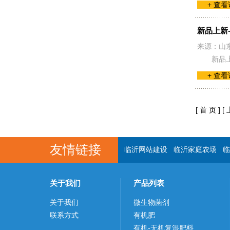
+ 查
新品上新
来源：山
新品
+ 查
[ 首 页 ]
[
友情链接
临沂网站建设
临沂家庭农场
临
关于我们
产品列表
关于我们
微生物菌剂
联系方式
有机肥
有机-无机复混肥料