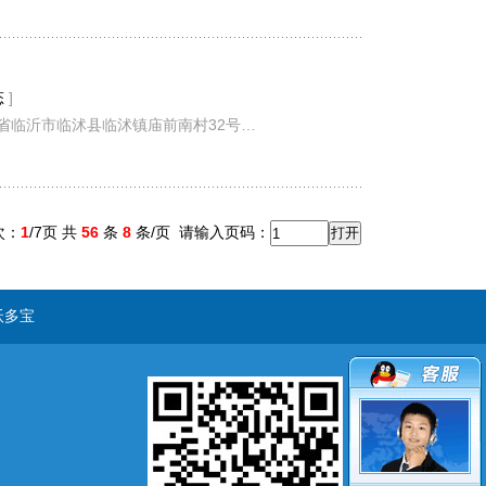
态
]
东省临沂市临沭县临沭镇庙前南村32号…
次：
1
/7页 共
56
条
8
条/页
请输入页码：
沃多宝