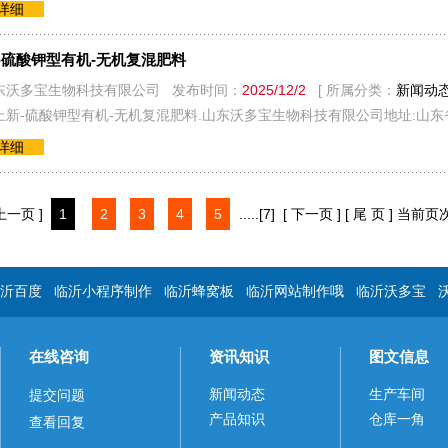
看详细
-硫酸钾型有机-无机复混肥料
东沃多宝生物科技有限公司 发布时间：
2025/12/2
[ 所属分类：
新闻动
上新-硫酸钾型有机-无机复混肥料.山东沃多宝生物科技有限公司地址:山
看详细
 上一页 ]
1
2
3
4
5
.....
[7]
[ 下一页 ]
[ 尾 页 ]
当前页
沂百度
临沂小程序制作
临沂蜂窝板
临沂网站制作哦
临沂沃多宝
在线咨询
资讯知识
图文信息
新闻动态
生产车间
提交问题
产品知识
仓库一角
查看回复